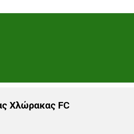
ας Χλώρακας FC