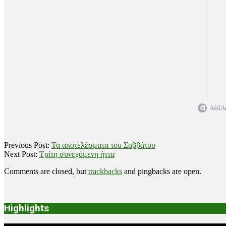
Add Ar
2021-
Previous Post:
Τα αποτελέσματα του Σαββάτου
11-
Next Post:
Τρίτη συνεχόμενη ήττα
21
Comments are closed, but
trackbacks
and pingbacks are open.
Highlights