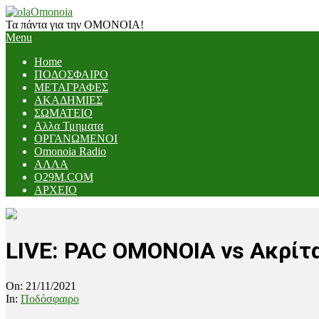
Skip
to
Τα πάντα για την ΟΜΟΝΟΙΑ!
content
Primary
Menu
Navigation
Home
Menu
ΠΟΔΟΣΦΑΙΡΟ
ΜΕΤΑΓΡΑΦΕΣ
ΑΚΑΔΗΜΙΕΣ
ΣΩΜΑΤΕΙΟ
Αλλα Τμηματα
ΟΡΓΑΝΩΜΕΝΟΙ
Omonoia Radio
ΑΛΛΑ
O29M.COM
ΑΡΧΕΙΟ
LIVE: PAC OMONOIA vs Ακρίτ
On:
21/11/2021
In:
Ποδόσφαιρο