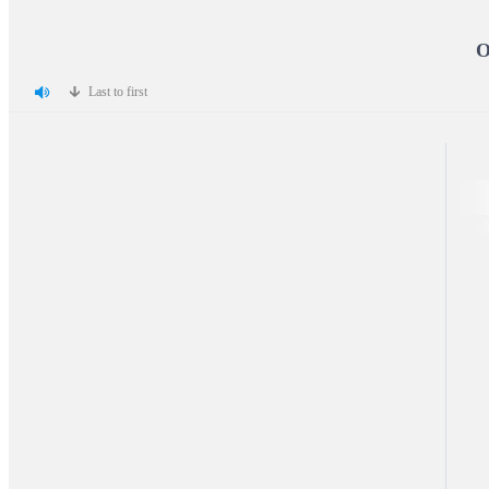
Ο
Last to first