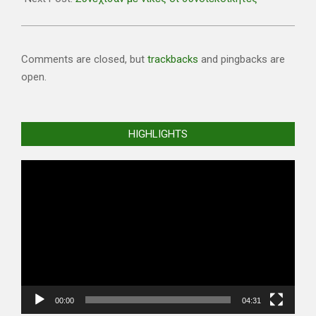
Comments are closed, but
trackbacks
and pingbacks are
open.
HIGHLIGHTS
Video
Player
00:00
04:31