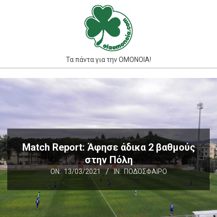
Skip
to
content
Τα πάντα για την ΟΜΟΝΟΙΑ!
Primary
Navigation
Menu
Match Report: Άφησε άδικα 2 βαθμούς
στην Πόλη
ON:
13/03/2021
IN:
ΠΟΔΌΣΦΑΙΡΟ