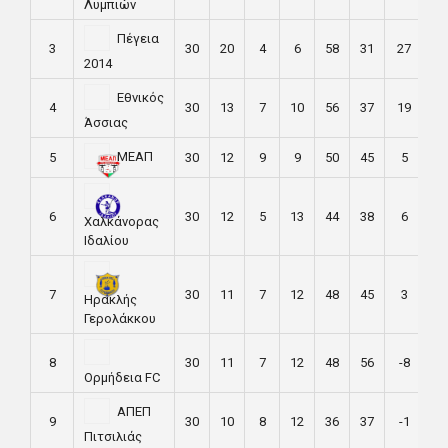
Λυμπιών
Πέγεια
3
30
20
4
6
58
31
27
64
2014
Εθνικός
4
30
13
7
10
56
37
19
46
Άσσιας
ΜΕΑΠ
5
30
12
9
9
50
45
5
45
6
30
12
5
13
44
38
6
41
Χαλκάνορας
Ιδαλίου
7
30
11
7
12
48
45
3
40
Ηρακλής
Γερολάκκου
8
30
11
7
12
48
56
-8
40
Ορμήδεια FC
ΑΠΕΠ
9
30
10
8
12
36
37
-1
38
Πιτσιλιάς