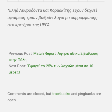
*Εληά Λυθροδόντα και Κορμακίτης έχουν δεχθεί
αφαίρεση τριών βαθμών λόγω μη συμμόρφωσης
στα κριτήρια της UEFA.
2021-
03-
Previous Post:
Match Report: Άφησε άδικα 2 βαθμούς
13
στην Πόλη
Next Post:
“Έφυγε” το 25% των λαχνών μέσα σε 10
μέρες!
Comments are closed, but
trackbacks
and pingbacks are
open.