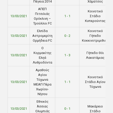
Πέγεια 2014
Χάματσος
ΑΠΕΠ
Κοινοτικό
Πιτσιλιάς
13/03/2021
1 - 1
Στάδιο
Ορόκλινη –
Κυπερούντας
Τρούλλοι FC
Ελπίδα
Κοινοτικό
13/03/2021
Αστρομερίτη
0 - 2
Γήπεδο
Ορμήδεια FC
Κοκκινοτριμιθιάς
Ο
Κορμακίτης
Γήπεδο Θόι
13/03/2021
1 - 3
Εληά
Λακατάμιας
Λυθροδόντα
Αμαθούς
Αγίου
Κοινοτικό
Τύχωνα
13/03/2021
1 - 1
Στάδιο Αγίου
ΜΕΑΠ Πέρα
Τύχωνα
Χωρίου-
Νήσου
Εθνικός
Άσσιας
Μακάρειο
13/03/2021
0 - 1
Ολυμπιάς
Στάδιο