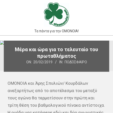
Skip
to
content
Τα πάντα για την ΟΜΟΝΟΙΑ!
Primary
Μέρα και ώρα για το τελευταίο του
Navigation
πρωταθλήματος
Menu
ON:
20/02/2019
IN:
ΠΟΔΌΣΦΑΙΡΟ
ΟΜΟΝΟΙΑ και Άρης Σπυλιών/ Κουρδάλων
ανεξαρτήτως από το αποτέλεσμα του μεταξύ
τους αγώνα θα τερματίσουν στην πρώτη και
τρίτη θέση του βαθμολογικού πίνακα αντίστοιχα.
Η ομάδα μας κατάφερε εδώ και δύο αγωνιστικές