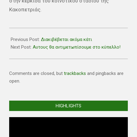
στην κερκίδα του κοινοτικού σταδίου της
Κακοπετριάς.
2019-
02-
Previous Post:
Διακιβέβεται ακόμα κάτι
20
Next Post:
Αυτους θα αντιμετωπίσουμε στο κύπελλο!
Comments are closed, but
trackbacks
and pingbacks are
open.
HIGHLIGHTS
Video
Player