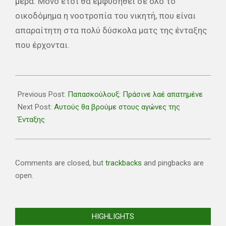
μέρα. Μόνο έτσι θα εμφυσηθεί σε όλο το
οικοδόμημα η νοοτροπία του νικητή, που είναι
απαραίτητη στα πολύ δύσκολα ματς της ένταξης
που έρχονται.
2019-
02-
Previous Post:
Παπασκούλουξ: Πράσινε λαέ απατημένε
14
Next Post:
Αυτούς θα βρούμε στους αγώνες της
Ένταξης
Comments are closed, but
trackbacks
and pingbacks are
open.
HIGHLIGHTS