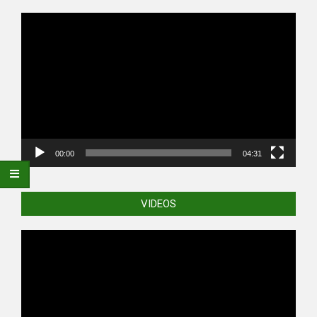
Video
Player
00:00
04:31
VIDEOS
Video
Player