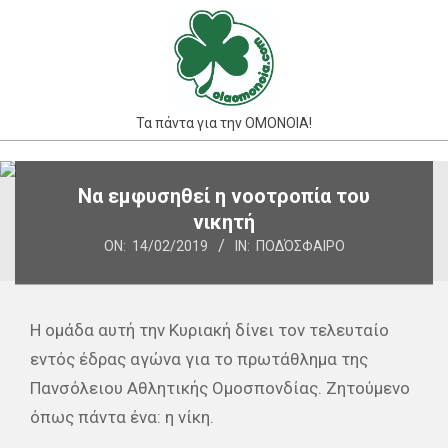
Skip
to
content
Τα πάντα για την ΟΜΟΝΟΙΑ!
Primary
Να εμφυσηθεί η νοοτροπία του
Navigation
νικητή
Menu
ON:
14/02/2019
IN:
ΠΟΔΌΣΦΑΙΡΟ
Η ομάδα αυτή την Κυριακή δίνει τον τελευταίο
εντός έδρας αγώνα για το πρωτάθλημα της
Πανσόλειου Αθλητικής Ομοσπονδίας. Ζητούμενο
όπως πάντα ένα: η νίκη.