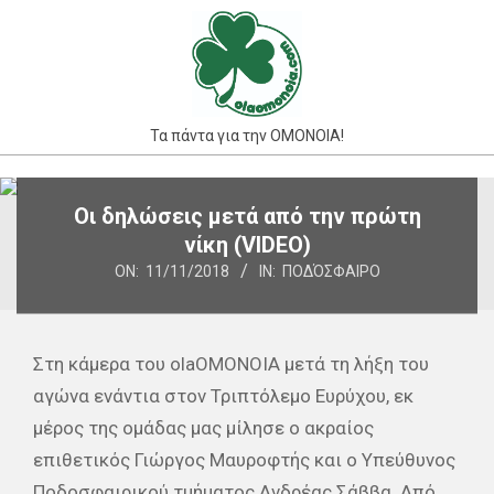
Skip
to
content
Τα πάντα για την ΟΜΟΝΟΙΑ!
Primary
Οι δηλώσεις μετά από την πρώτη
Navigation
νίκη (VIDEO)
Menu
ON:
11/11/2018
IN:
ΠΟΔΌΣΦΑΙΡΟ
Στη κάμερα του olaOMONOIA μετά τη λήξη του
αγώνα ενάντια στον Τριπτόλεμο Ευρύχου, εκ
μέρος της ομάδας μας μίλησε ο ακραίος
επιθετικός Γιώργος Μαυροφτής και ο Υπεύθυνος
Ποδοσφαιρικού τμήματος Ανδρέας Σάββα. Από