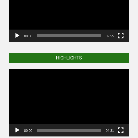
00:00
02:55
HIGHLIGHTS
Video
Player
00:00
04:31