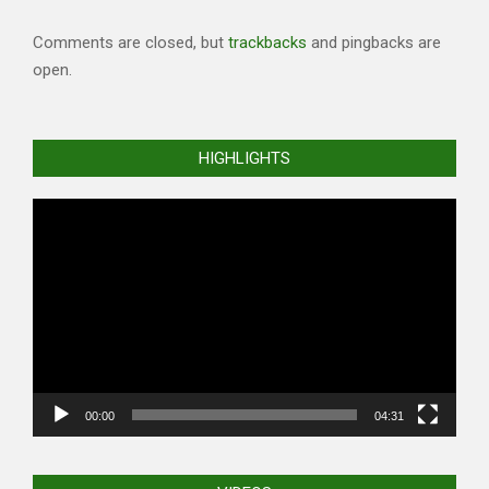
Comments are closed, but
trackbacks
and pingbacks are
open.
HIGHLIGHTS
Video
Player
00:00
04:31