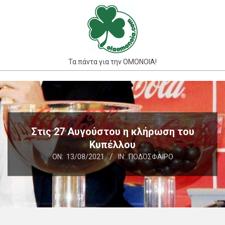
Skip
to
content
Τα πάντα για την ΟΜΟΝΟΙΑ!
Primary
Navigation
Menu
Στις 27 Αυγούστου η κλήρωση του
Κυπέλλου
ON:
13/08/2021
IN:
ΠΟΔΌΣΦΑΙΡΟ