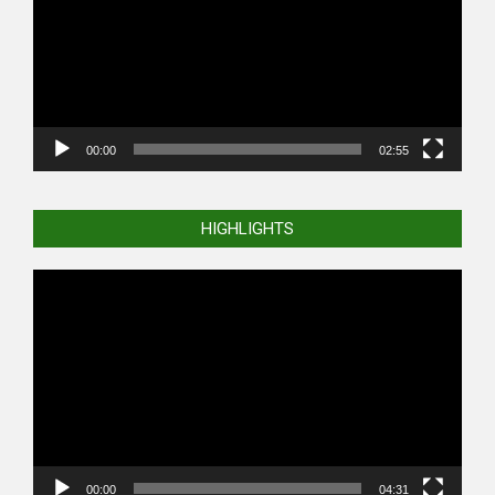
00:00
02:55
HIGHLIGHTS
Video
Player
00:00
04:31