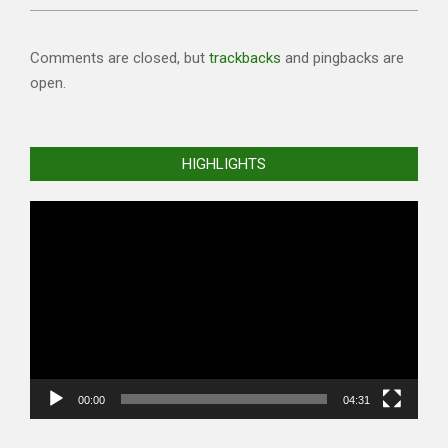
Comments are closed, but
trackbacks
and pingbacks are
open.
HIGHLIGHTS
Video
Player
00:00
04:31