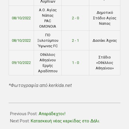
Λυμπιών
Α.Ο. Αγίας
Δημοτικό
Νάπας
08/10/2022
2 - 0
Στάδιο Αγίας
PAC
Ναπας
ΟΜΟΝΟΙΑ
ΠO
08/10/2022
Ξυλοτύμπου
2 - 1
Δασάκι Άχνας
Ύψωνας FC
Οθέλλος
Στάδιο
Αθηαίνου
09/10/2022
1 - 0
«Οθέλλος
Ερμής
Αθηαίνου»
Αραδίππου
*Φωτογραφία από kerkida.net
2022-
10-
Previous Post:
Απαράδεχτοι!
09
Next Post:
Κατασκευή νέας κερκίδας στο Δάλι