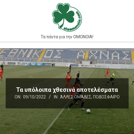
Skip
to
content
Τα πάντα για την ΟΜΟΝΟΙΑ!
Primary
Navigation
Menu
Τα υπόλοιπα χθεσινά αποτελέσματα
ON:
09/10/2022
IN:
ΆΛΛΕΣ ΟΜΆΔΕΣ
,
ΠΟΔΌΣΦΑΙΡΟ