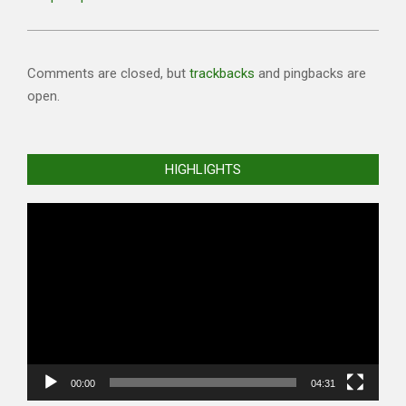
Comments are closed, but
trackbacks
and pingbacks are
open.
HIGHLIGHTS
Video
Player
00:00
04:31