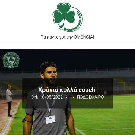
Skip
to
content
Τα πάντα για την ΟΜΟΝΟΙΑ!
Primary
Navigation
Menu
Χρόνια πολλά coach!
ON:
10/05/2022
IN:
ΠΟΔΌΣΦΑΙΡΟ