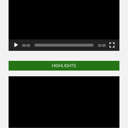
00:00
02:55
HIGHLIGHTS
Video
Player