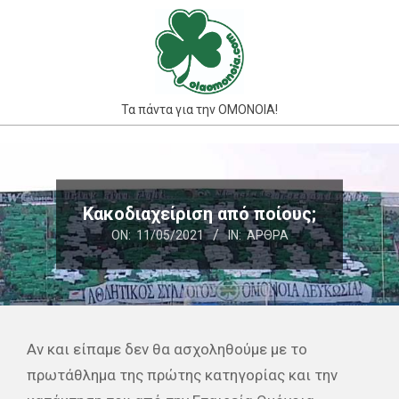
Skip
to
content
Τα πάντα για την ΟΜΟΝΟΙΑ!
Primary
Navigation
Menu
Κακοδιαχείριση από ποίους;
ON:
11/05/2021
IN:
ΆΡΘΡΑ
Αν και είπαμε δεν θα ασχοληθούμε με το
πρωτάθλημα της πρώτης κατηγορίας και την