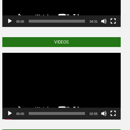
00:00
04:31
VIDEOS
Video
Player
00:00
02:55