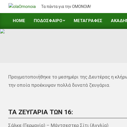
Skip
Τα πάντα για την ΟΜΟΝΟΙΑ!
to
content
HOME
ΠΟΔΟΣΦΑΙΡΟ
ΜΕΤΑΓΡΑΦΕΣ
ΑΚΑΔΗ
Primary
Navigation
Menu
Πραγματοποιήθηκε το μεσημέρι της Δευτέρας η κλήρ
την οποία προέκυψαν πολλά δυνατά ζευγάρια.
ΤΑ ΖΕΥΓΑΡΙΑ ΤΩΝ 16:
Σάλκε (Γερμανία) – Μάντσεστερ Σίτι (Αγγλία)