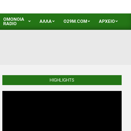
OMONOIA
ΑΛΛΑ
O29M.COM
ΑΡΧΕΙΟ
RADIO
HIGHLIGHTS
Video
Player