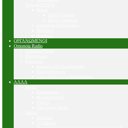
Τμήματα ΑΣΟΛ
Βόλεϊ
Βόλεϊ Ανδρών
Βόλεϊ Γυναικών
Γυναικείο Ποδόσφαιρο
Μπάσκετ
Φούτσαλ
ΟΡΓΑΝΩΜΕΝΟΙ
Omonoia Radio
Omonoia Radio
Πρόγραμμα
Εκπομπές
Δωμάτιο στο Άμστερνταμ
Κονσερβοκούτι
Στων Αγγέλων τα Μπουζούκια
ΑΛΛΑ
Media
Στιγμιότυπα
Φωτορεπορτάζ
Videos
The Green Show
Στήλες
Hoolifan
Ο Γραφών