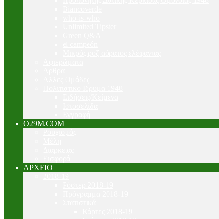
Προπονητής Δυτικής Κερκίδας Ομόνοιας 1948
Biancoverde
who-is-who
Unlimited Tipster
Green Q&A
el campeón
Μικρός ροζ αόρατος ελέφαντας
Αφιερώματα
Άρθρα
Άλλες Ομάδες
Πολιτιστικο Ιδρυμα 1948
Ειδήσεις/Κείμενα
Ιστοσελίδα
Εγγραφή
O29M.COM
Ρουχισμός
Μέλη
Διαρκείας
Εισφορά
ΑΡΧΕΙΟ
2018-19
Ρόστερ 2018-19
Πρόγραμμα 2018-19
Στατιστικά
Κάρτες 2018-19