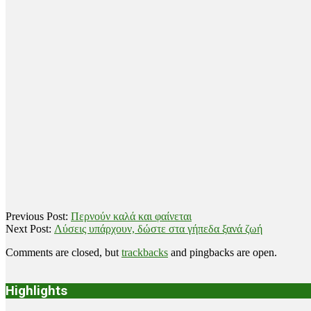
2018-
Previous Post:
Περνούν καλά και φαίνεται
11-
Next Post:
Λύσεις υπάρχουν, δώστε στα γήπεδα ξανά ζωή
17
Comments are closed, but
trackbacks
and pingbacks are open.
Highlights