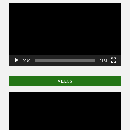
Video
Player
00:00
04:31
VIDEOS
Video
Player