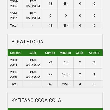
2024-
PAC
13
434
0
0
2
2025
ΟΜΟΝΟΙΑ
2026-
PAC
0
0
0
0
0
2027
ΟΜΟΝΟΙΑ
Total
-
13
434
0
0
2
Β' ΚΑΤΗΓΟΡΙΑ
Season
Club
Games
Minutes
Goals
Assists
Yel
2023-
PAC
22
738
2
2
0
2024
ΟΜΟΝΟΙΑ
2025-
PAC
27
1485
2
1
4
2026
ΟΜΟΝΟΙΑ
Total
-
49
2223
4
3
4
ΚΥΠΕΛΛΟ COCA COLA