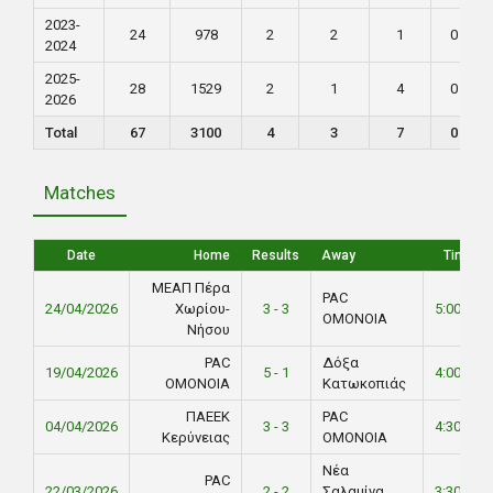
2023-
24
978
2
2
1
0
2024
2025-
28
1529
2
1
4
0
2026
Total
67
3100
4
3
7
0
Matches
Date
Home
Results
Away
Time
ΜΕΑΠ Πέρα
PAC
24/04/2026
Χωρίου-
3 - 3
5:00 PM
ΟΜΟΝΟΙΑ
Νήσου
PAC
Δόξα
19/04/2026
5 - 1
4:00 PM
ΟΜΟΝΟΙΑ
Κατωκοπιάς
ΠΑΕΕΚ
PAC
04/04/2026
3 - 3
4:30 PM
Κερύνειας
ΟΜΟΝΟΙΑ
Νέα
PAC
22/03/2026
2 - 2
Σαλαμίνα
3:30 PM