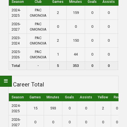
Season
Club
Games
Minutes
Goals
Assists
Yel
2024-
PAC
2
159
0
0
0
2025
ΟΜΟΝΟΙΑ
2026-
PAC
0
0
0
0
0
2027
ΟΜΟΝΟΙΑ
2023-
PAC
2
150
0
0
1
2024
ΟΜΟΝΟΙΑ
2025-
PAC
1
44
0
0
0
2026
ΟΜΟΝΟΙΑ
Total
-
5
353
0
0
1
Career Total
Season
Games
Minutes
Goals
Assists
Yellow
Red
2024-
15
593
0
0
2
0
2025
2026-
0
0
0
0
0
0
2027