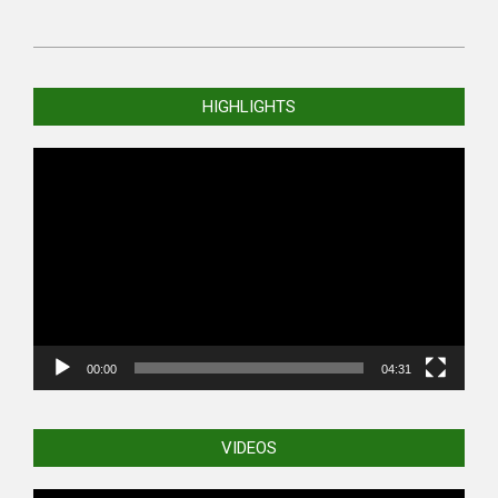
2004-
08-
HIGHLIGHTS
05
Video
Player
00:00
04:31
VIDEOS