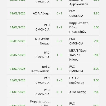
ΟΜΟΝΟΙΑ
Αμμοχώστου
PAC
18/03/2026
ΑΣΙΛ Λύσης
0 - 1
3:30 PM
ΟΜΟΝΟΙΑ
Καρμιώτισσα
PAC
14/03/2026
2 - 2
Πάνω
5:00 PM
ΟΜΟΝΟΙΑ
Πολεμιδιών
Α.Ο. Αγίας
PAC
06/03/2026
0 - 2
7:00 PM
Νάπας
ΟΜΟΝΟΙΑ
ΜΕΑΠ Πέρα
PAC
28/02/2026
1 - 0
Χωρίου-
5:00 PM
ΟΜΟΝΟΙΑ
Νήσου
Δόξα
PAC
21/02/2026
1 - 2
3:00 PM
Κατωκοπιάς
ΟΜΟΝΟΙΑ
PAC
ΠΑΕΕΚ
15/02/2026
2 - 0
3:00 PM
ΟΜΟΝΟΙΑ
Κερύνειας
PAC
31/01/2026
3 - 1
ΑΣΙΛ Λύσης
5:00 PM
ΟΜΟΝΟΙΑ
Καρμιώτισσα
PAC
24/01/2026
Πάνω
1 - 1
2:30 PM