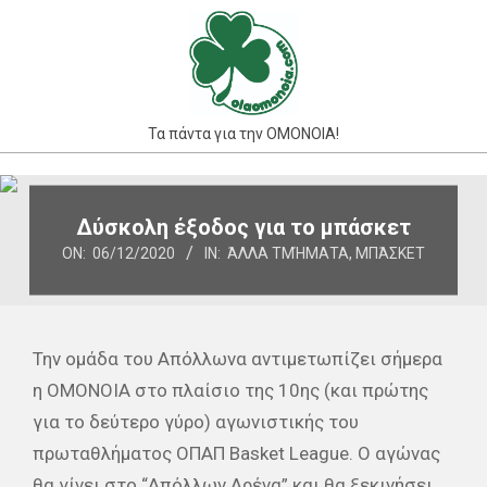
Skip
to
content
Τα πάντα για την ΟΜΟΝΟΙΑ!
Primary
Navigation
Δύσκολη έξοδος για το μπάσκετ
Menu
ON:
06/12/2020
IN:
ΆΛΛΑ ΤΜΉΜΑΤΑ
,
ΜΠΆΣΚΕΤ
Την ομάδα του Απόλλωνα αντιμετωπίζει σήμερα
η ΟΜΟΝΟΙΑ στο πλαίσιο της 10ης (και πρώτης
για το δεύτερο γύρο) αγωνιστικής του
πρωταθλήματος ΟΠΑΠ Basket League. Ο αγώνας
θα γίνει στο “Απόλλων Αρένα” και θα ξεκινήσει