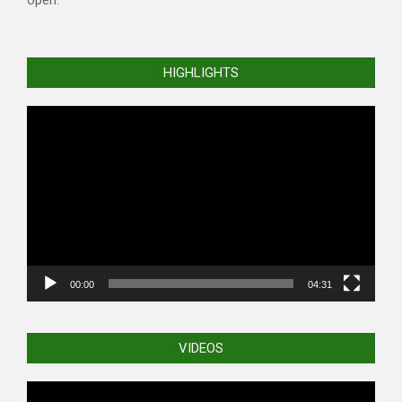
open.
HIGHLIGHTS
Video
Player
00:00
04:31
VIDEOS
Video