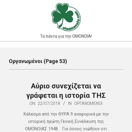
Skip
to
content
Τα πάντα για την ΟΜΟΝΟΙΑ!
Primary
Navigation
Οργανωμένοι
(Page 53)
Menu
Αύριο συνεχίζεται να
γράφεται η ιστορία ΤΗΣ
2018-
ON:
22/07/2018
IN:
ΟΡΓΑΝΩΜΈΝΟΙ
07-
Κάλεσμα από την ΘΥΡΑ 9 αναφορικά με την
22
ιστορική πρώτη Γενική Συνέλευση της
ΟΜΟΝΟΙΑΣ 1948. Για όσους νιώθουν οτι