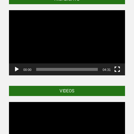
Video
Player
00:00
04:31
VIDEOS
Video
Player