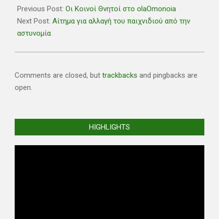
09-
Previous Post:
Οι Κοινοί Θνητοί στο olaOmonoia
25
Next Post:
Αίτημα για αλλαγή του παιχνιδιού από την
αστυνομία
Comments are closed, but
trackbacks
and pingbacks are
open.
HIGHLIGHTS
Video
Player