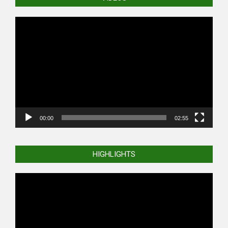
Video
Player
00:00
02:55
HIGHLIGHTS
Video
Player