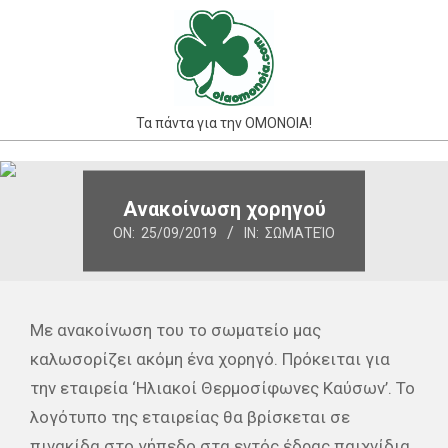
Skip
to
content
Τα πάντα για την ΟΜΟΝΟΙΑ!
Primary
Navigation
Ανακοίνωση χορηγού
Menu
ON:
25/09/2019
IN:
ΣΩΜΑΤΕΊΟ
Με ανακοίνωση του το σωματείο μας
καλωσορίζει ακόμη ένα χορηγό. Πρόκειται για
την εταιρεία ‘Ηλιακοί Θερμοσίφωνες Καύσων’. Το
λογότυπο της εταιρείας θα βρίσκεται σε
πινακίδα στο γήπεδο στα εντός έδρας παιχνίδια.