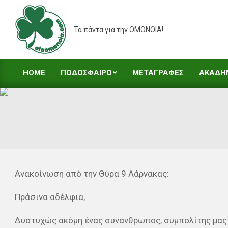
Skip
to
Τα πάντα για την ΟΜΟΝΟΙΑ!
content
HOME
ΠΟΔΟΣΦΑΙΡΟ
ΜΕΤΑΓΡΑΦΕΣ
ΑΚΑΔΗ
Primary
Navigation
Menu
Ανακοίνωση από την Θύρα 9 Λάρνακας:
Πράσινα αδέλφια,
Δυστυχώς ακόμη ένας συνάνθρωπος, συμπολίτης μας 