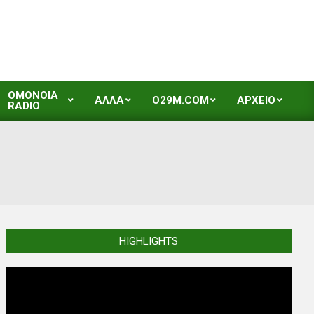
OMONOIA
ΑΛΛΑ
O29M.COM
ΑΡΧΕΙΟ
RADIO
HIGHLIGHTS
Video
Player