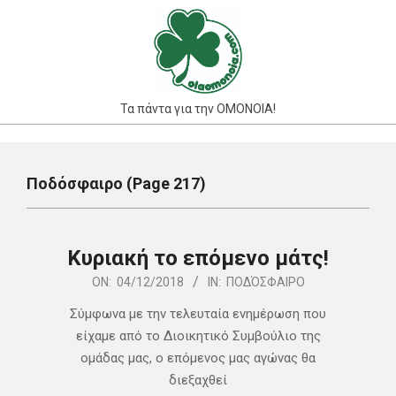
Skip
to
content
Τα πάντα για την ΟΜΟΝΟΙΑ!
Primary
Navigation
Ποδόσφαιρο
(Page 217)
Menu
Κυριακή το επόμενο μάτς!
2018-
ON:
04/12/2018
IN:
ΠΟΔΌΣΦΑΙΡΟ
12-
Σύμφωνα με την τελευταία ενημέρωση που
04
είχαμε από το Διοικητικό Συμβούλιο της
ομάδας μας, ο επόμενος μας αγώνας θα
διεξαχθεί